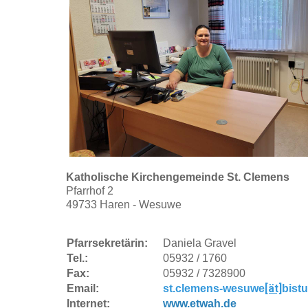
Katholische Kirchengemeinde St. Clemens
Pfarrhof 2
49733 Haren - Wesuwe
Pfarrsekretärin:
Daniela Gravel
Tel.:
05932 / 1760
Fax:
05932 / 7328900
[ät]
Email:
st.clemens-wesuwe
bist
Internet:
www.etwah.de