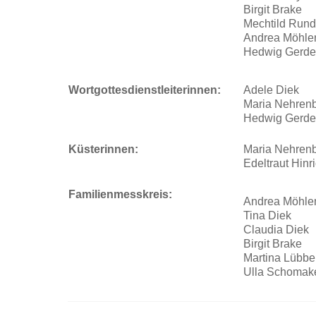
Birgit Brake
Mechtild Run
Andrea Möhl
Hedwig Gerde
Wortgottesdienstleiterinnen:
Adele Diek
Maria Nehren
Hedwig Gerde
Küsterinnen:
Maria Nehren
Edeltraut Hinr
Familienmesskreis:
Andrea Möhl
Tina Diek
Claudia Diek
Birgit Brake
Martina Lübbe
Ulla Schomak