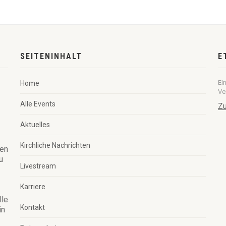
SEITENINHALT
E
Ei
Home
Ve
Alle Events
Zu
Aktuelles
Kirchliche Nachrichten
ren
u
Livestream
Karriere
lle
Kontakt
in