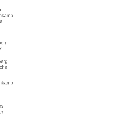
de
enkamp
s
berg
s
berg
ichs
enkamp
rs
er