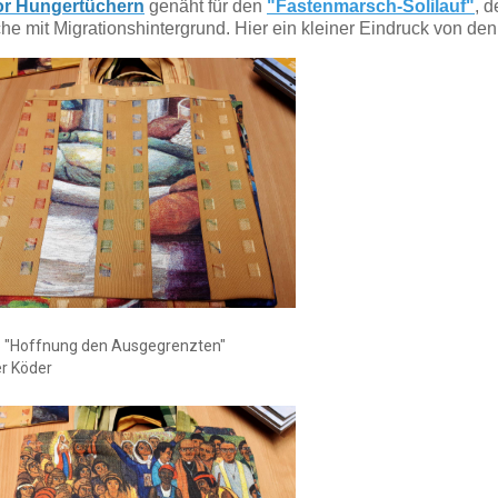
or Hungertüchern
genäht für den
"Fastenmarsch-Solilauf"
, d
he mit Migrationshintergrund. Hier ein kleiner Eindruck von de
 "Hoffnung den Ausgegrenzten"
r Köder