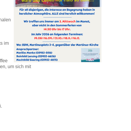
nalen
s im
ffee
en, um sich mit
.