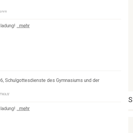
Haren
nladung!
...mehr
026, Schulgottesdienste des Gymnasiums und der
ETWAH
S
nladung!
...mehr