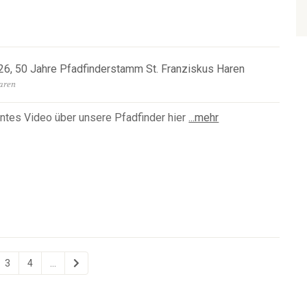
026, 50 Jahre Pfadfinderstamm St. Franziskus Haren
Haren
antes Video über unsere Pfadfinder hier
...mehr
3
4
...