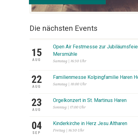
Die nächsten Events
Open Air Festmesse zur Jubiläumsfeier
15
Mersmühle
AUG
Samstag | 16:30 Uhr
22
Familienmesse Kolpingfamilie Haren H
Samstag | 18:00 Uhr
AUG
23
Orgelkonzert in St. Martinus Haren
Sonntag | 17:00 Uhr
AUG
04
Kinderkirche in Herz Jesu Altharen
Freitag | 16:30 Uhr
SEP