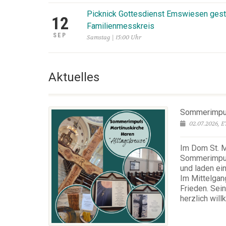
Picknick Gottesdienst Emswiesen gest
12
Familienmesskreis
SEP
Samstag | 15:00 Uhr
Aktuelles
Sommerimpuls
02.07.2026, 
Im Dom St. M
Sommerimpuls
und laden ei
Im Mittelgan
Frieden. Sei
herzlich wil