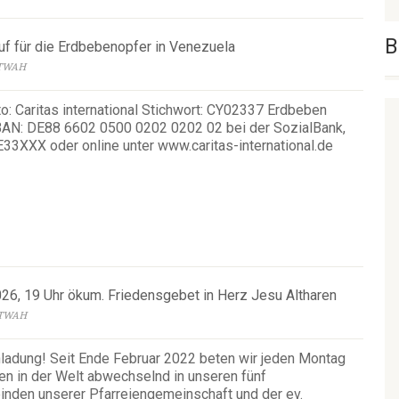
B
f für die Erdbebenopfer in Venezuela
ETWAH
: Caritas international Stichwort: CY02337 Erdbeben
BAN: DE88 6602 0500 0202 0202 02 bei der SozialBank,
3XXX oder online unter www.caritas-international.de
026, 19 Uhr ökum. Friedensgebet in Herz Jesu Altharen
ETWAH
nladung! Seit Ende Februar 2022 beten wir jeden Montag
den in der Welt abwechselnd in unseren fünf
nden unserer Pfarreiengemeinschaft und der ev.