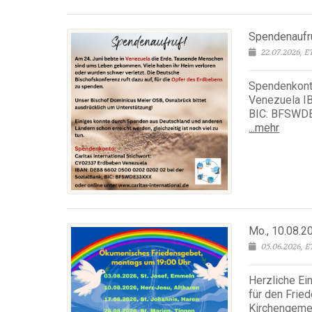
Spendenaufru
22.07.2026, 
Spendenkonto
Venezuela I
BIC: BFSWDE3
...mehr
Mo., 10.08.2
05.06.2026, 
Herzliche Ei
für den Frie
Kirchengemei