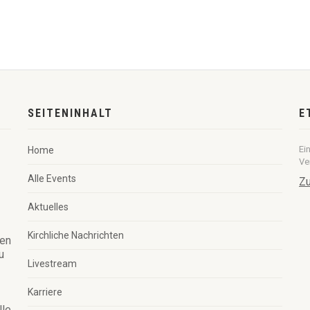
SEITENINHALT
E
Ei
Home
Ve
Alle Events
Zu
Aktuelles
Kirchliche Nachrichten
ren
u
Livestream
Karriere
lle