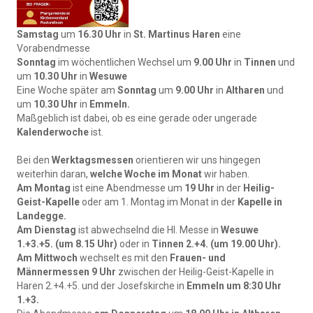
Samstag
um
16.30 Uhr
in
St. Martinus Haren
eine
Vorabendmesse
Sonntag
im wöchentlichen Wechsel um
9.00 Uhr
in
Tinnen
und
um
10.30 Uhr
in
Wesuwe
Eine Woche später am
Sonntag
um
9.00 Uhr
in
Altharen
und
um
10.30 Uhr
in
Emmeln.
Maßgeblich ist dabei, ob es eine gerade oder ungerade
Kalenderwoche
ist.
Bei den
Werktagsmessen
orientieren wir uns hingegen
weiterhin daran,
welche Woche im Monat
wir haben.
Am Montag
ist eine Abendmesse um
19 Uhr
in der
Heilig-
Geist-Kapelle
oder am 1. Montag im Monat in der
Kapelle in
Landegge.
Am Dienstag
ist abwechselnd die Hl. Messe in
Wesuwe
1.+3.+5. (um 8.15 Uhr)
oder in
Tinnen 2.+4. (um 19.00 Uhr).
Am Mittwoch
wechselt es mit den
Frauen- und
Männermessen
9 Uhr
zwischen der Heilig-Geist-Kapelle in
Haren 2.+4.+5. und der Josefskirche in
Emmeln um 8:30 Uhr
1.+3.