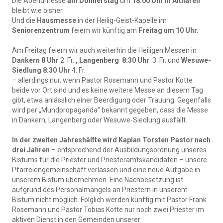
Die Abendmesse
am Donnerstag
um
18.00 Uhr in Altharen
bleibt wie bisher.
Und die
Hausmesse
in der Heilig-Geist-Kapelle im
Seniorenzentrum
feiern wir künftig am
Freitag um 10 Uhr.
Am Freitag feiern wir auch weiterhin die Heiligen Messen in
Dankern 8 Uhr
2. Fr.
, Langenberg 8:30 Uhr
3. Fr.
und
Wesuwe-
Siedlung 8:30 Uhr
4. Fr.
– allerdings nur, wenn Pastor Rosemann und Pastor Kotte
beide vor Ort sind und es keine weitere Messe an diesem Tag
gibt, etwa anlässlich einer Beerdigung oder Trauung. Gegenfalls
wird per „Mundpropaganda“ bekannt gegeben, dass die Messe
in Dankern, Langenberg oder Wesuwe-Siedlung ausfällt.
In der zweiten Jahreshälfte wird Kaplan Torsten Pastor nach
drei Jahren
– entsprechend der Ausbildungsordnung unseres
Bistums für die Priester und Priesteramtskandidaten – unsere
Pfarreiengemeinschaft verlassen und eine neue Aufgabe in
unserem Bistum übernehmen. Eine Nachbesetzung ist
aufgrund des Personalmangels an Priestern in unserem
Bistum nicht möglich. Folglich werden künftig mit Pastor Frank
Rosemann und Pastor Tobias Kotte nur noch zwei Priester im
aktiven Dienst in den Gemeinden unserer