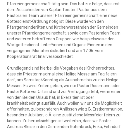
Pfarreiengemeinschaft tätig sein. Das hat zur Folge, dass mit
dem Ausscheiden von Kaplan Torsten Pastor aus dem
Pastoralen Team unserer Pfarreiengemeinschaft eine neue
Gottesdienst-Ordnung nötig ist. Diese wurde von den
Pfarrgemeinderäten und Kirchenvorständen der Gemeinden
unserer Pfarreiengemeinschaft, sowie dem Pastoralen Team
und weiteren betroffenen Gruppen wie beispielsweise den
Wortgottesdienst-Leiter*innen und Organist*innen in den
vergangenen Monaten diskutiert und am 17.06. vom
Kooperationsrat final verabschiedet.
Grundlegend sind hierbei die Vorgaben des Kirchenrechtes,
dass ein Priester maximal eine Heilige Messe am Tag feiern
darf, am Samstag/Sonntag als Ausnahme bis zu drei Heilige
Messen. Es wird Zeiten geben, wo nur Pastor Rosemann oder
Pastor Kotte vor Ort sind und zur Verfügung steht, wenn einer
von den Beiden Urlaub hat, in Exerzitien ist oder
krankheitsbedingt ausfällt. Auch wollen wir uns die Möglichkeit
offenhalten, zu besonderen Anlässen wie z.B. Erstkommunion,
besondere Jubiläen, o.Ä. eine zusätzliche Messfeier feiern zu
können. Zu berücksichtigen ist weiterhin, dass wir Pastor
Andreas Bleise in den Gemeinden Rütenbrock, Erika, Fehndorf