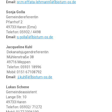
Email:
sr.m.effata-lehmann[ät]bistum-os.de
Sonja Golla
Gemeindereferentin
Pfarrhof 2
49733 Haren (Ems)
Telefon: 05932 / 4498
Email:
s.golla[ät]bistum-os.de
Jacqueline Kuhl
Dekanatsjugendreferentin
Mühlenstraße 38
49716 Meppen
Telefon: 05931 18996
Mobil: 0151 67108792
Email:
j.
kuhl
[ät]
bistum-os.de
Lukas Schene
Gemeindeassistent
Lange Str. 10
49733 Haren
Telefon: 05932/ 71272