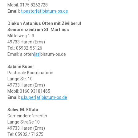
Mobil: 0175 8262728
Email:
t.pastor[ät]bistum-os.de
Diakon Antonius Otten mit Zivilberuf
Seniorenzentrum St. Martinus
Mittelweg 1-3
49733 Haren (Ems)
Tel.: 05932-55126
Email: a.otten
[ät]
bistum-os.de
Sabine Kuper
Pastorale Koordinatorin
Lange Str. 10
49733 Haren (Ems)
Mobil: 0160 93181465
Email:
s.kuper[ät]bistum-os.de
Schw. M. Effata
Gemeindereferentin
Lange Straße 10
49733 Haren (Ems)
Tel: 05932 / 71275