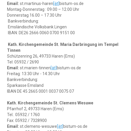
Email:
st.martinus-haren
[ät]
bistum-os.de
Montag-Donnerstag : 09.00 – 12.00 Uhr
Donnerstag 16.00 – 17.30 Uhr
Bankverbindung:
Emsländische Volksbank Lingen
IBAN: DE26 2666 0060 0700 9151 00
Kath. Kirchengemeinde St. Maria Darbringung im Tempel
Tinnen
Schützenring 26, 49733 Haren (Ems)
Tel: 05932 / 2690
Email:
st.marien-tinnen
[ät]
bistum-os.de
Freitag: 13:30 Uhr - 14:30 Uhr
Bankverbindung:
Sparkasse Emsland
IBAN DE 45 2665 0001 0037 0075 07
Kath. Kirchengemeinde St. Clemens Wesuwe
Pfarrhof 2, 49733 Haren (Ems)
Tel.: 05932 / 1760
Fax: 05932 / 7328900
Email:
st.clemens-wesuwe
[ät]
bistum-os.de