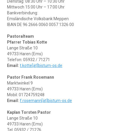
Dienstag: 08:30 Uhr – 10:30 Uhr
Mittwoch 15:00 Uhr – 17:00 Uhr
Bankverbindung:
Emsländische Volksbank Meppen
IBAN DE 96 2666 0060 0057 1326 00
Pastoralteam
Pfarrer Tobias Kotte
Lange Straße 10
49733 Haren (Ems)
Telefon: 05932 / 71271
Email:
t.kotte[ät]bistum-os.de
Pastor Frank Rosemann
Marktwinkel 9
49733 Haren (Ems)
Mobil: 01724759248
Email:
f.rosemann[ät]bistum-os.de
Kaplan
Torsten Pastor
Lange Straße 10
49733 Haren (Ems)
Tel: 05932 / 71276