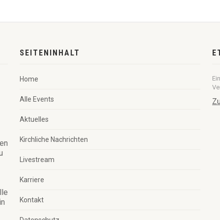
SEITENINHALT
E
Ei
Home
Ve
Alle Events
Zu
Aktuelles
Kirchliche Nachrichten
ren
u
Livestream
Karriere
lle
Kontakt
in