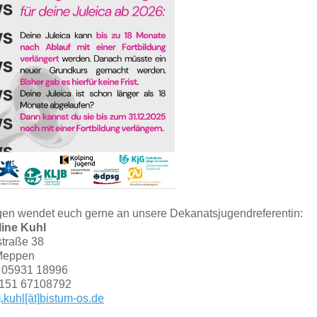
gen wendet euch gerne an unsere Dekanatsjugendreferentin:
ine Kuhl
traße 38
Meppen
: 05931 18996
0151 67108792
j.
kuhl
[ät]
bistum-os.de