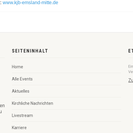
t:
www.kjb-emsland-mitte.de
SEITENINHALT
E
Ei
Home
Ve
Alle Events
Zu
Aktuelles
Kirchliche Nachrichten
ren
u
Livestream
Karriere