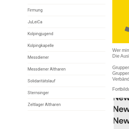
Firmung
JuLeiCa
Kolpingjugend
Kolpingkapelle
Wer mi
Die Ausb
Messdiener
Gruppen
Messdiener Altharen
Gruppenl
Verbänd
Solidaritätslauf
Fortbild
Sternsinger
Zeltlager Altharen