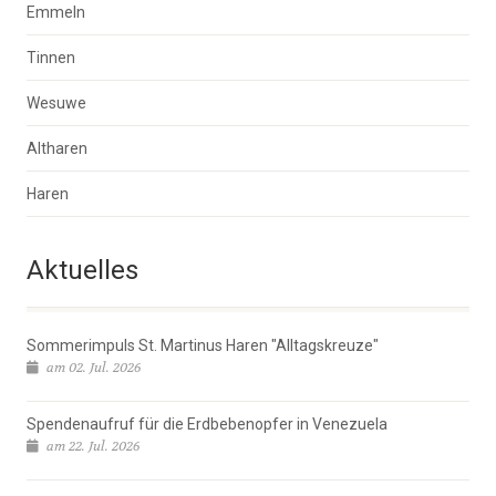
Emmeln
Tinnen
Wesuwe
Altharen
Haren
Aktuelles
Sommerimpuls St. Martinus Haren "Alltagskreuze"
am 02. Jul. 2026
Spendenaufruf für die Erdbebenopfer in Venezuela
am 22. Jul. 2026