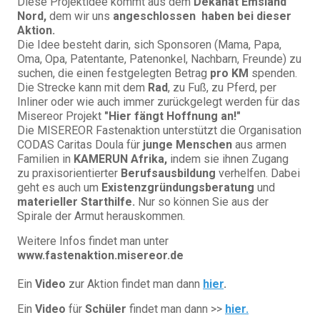
Diese Projektidee kommt aus dem
Dekanat Emsland
Nord,
dem wir uns
angeschlossen haben bei dieser
Aktion.
Die Idee besteht darin, sich Sponsoren (Mama, Papa,
Oma, Opa, Patentante, Patenonkel, Nachbarn, Freunde) zu
suchen, die einen festgelegten Betrag
pro KM
spenden.
Die Strecke kann mit dem
Rad
, zu Fuß, zu Pferd, per
Inliner oder wie auch immer zurückgelegt werden für das
Misereor Projekt
"Hier fängt Hoffnung an!"
Die MISEREOR Fastenaktion unterstützt die Organisation
CODAS Caritas Doula für
junge Menschen
aus armen
Familien in
KAMERUN Afrika,
indem sie ihnen Zugang
zu praxisorientierter
Berufsausbildung
verhelfen. Dabei
geht es auch um
Existenzgründungsberatung
und
materieller Starthilfe.
Nur so können Sie aus der
Spirale der Armut herauskommen.
Weitere Infos findet man unter
www.fastenaktion.misereor.de
Ein
Video
zur Aktion findet man dann
hier
.
Ein
Video
für
Schüler
findet man dann >>
hier.