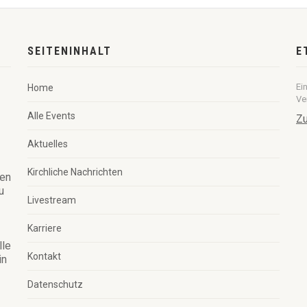
SEITENINHALT
E
Ei
Home
Ve
Alle Events
Zu
Aktuelles
Kirchliche Nachrichten
ren
u
Livestream
Karriere
lle
Kontakt
in
Datenschutz